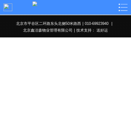
北京市平谷区二环路东头北侧50米路西
|
010-69923940
|
北京鑫洁森物业管理有限公司
|
技术支持：
送好运