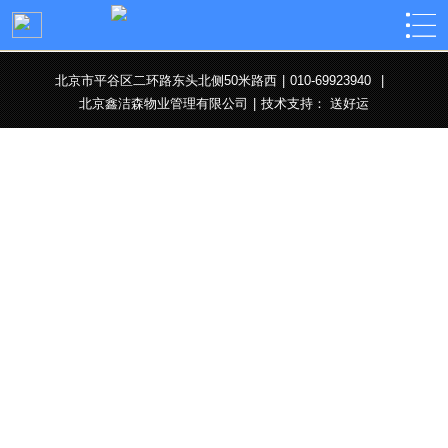
北京市平谷区二环路东头北侧50米路西
|
010-69923940
|
北京鑫洁森物业管理有限公司
|
技术支持：
送好运