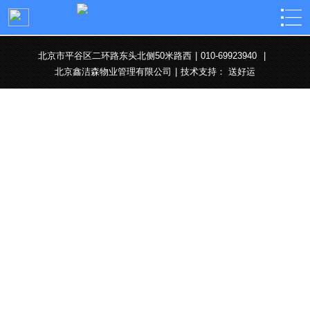
北京市平谷区二环路东头北侧50米路西
|
010-69923940
|
北京鑫洁森物业管理有限公司
|
技术支持：
送好运